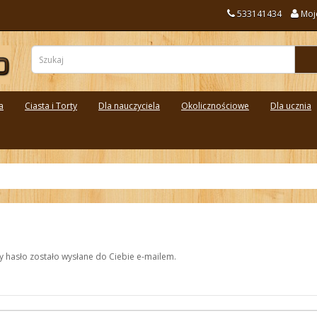
533141434
Moj
a
Ciasta i Torty
Dla nauczyciela
Okolicznościowe
Dla ucznia
by hasło zostało wysłane do Ciebie e-mailem.