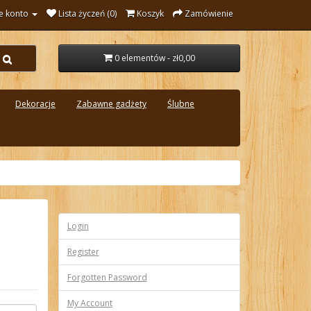
e konto
Lista życzeń (0)
Koszyk
Zamówienie
0 elementów - zł0,00
Dekoracje
Zabawne gadżety
Ślubne
Login
Register
Forgotten Password
My Account