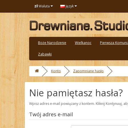
zł
Waluta
Język
Boże Narodzenie
Wielkanoc
Pierwsza Komuni
Zabawki
Konto
Zapomniane hasło
Nie pamiętasz hasła?
Wpisz adres e-mail powiązany z kontem. Kliknij Kontynuuj, a
Twój adres e-mail