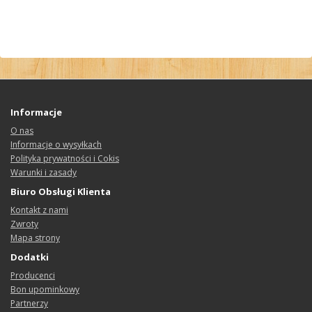
Informacje
O nas
Informacje o wysyłkach
Polityka prywatności i Cokis
Warunki i zasady
Biuro Obsługi Klienta
Kontakt z nami
Zwroty
Mapa strony
Dodatki
Producenci
Bon upominkowy
Partnerzy