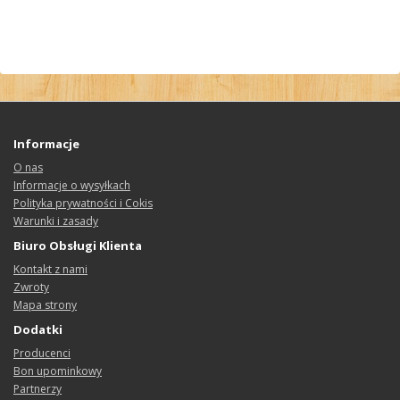
Informacje
O nas
Informacje o wysyłkach
Polityka prywatności i Cokis
Warunki i zasady
Biuro Obsługi Klienta
Kontakt z nami
Zwroty
Mapa strony
Dodatki
Producenci
Bon upominkowy
Partnerzy